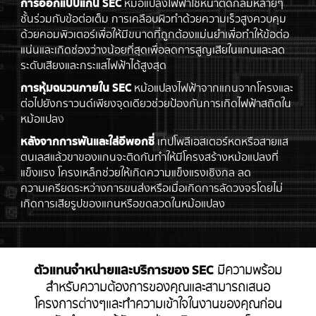
การออกแบบแกน SEC
หม้อแปลงไฟฟ้าใช้หน้าตัดกลมหลายๆ
ชั้นร่วมกับข้อต่อเต็ม การเคลือบผิวทำด้วยความเร็วสูงควบคุม
ด้วยคอมพิวเตอร์เพื่อให้มีขนาดที่ถูกต้องแม่นยำเพื่อทำให้ข้อต่อ
แน่นและเกิดช่องว่างน้อยที่สุดเพื่อลดการสูญเสียในแกนและลด
Language
ไทย
|
English
ระดับเสียงและกระแสไฟฟ้าได้สูงสุด
การหุ้มฉนวนภายใน SEC
หม้อแปลงไฟฟ้าจากแกนจากโครงและ
ต่อไปยังกราวนด์เพียงจุดเดียวช่วยป้องกันการเกิดไฟฟ้าสถิตใน
หม้อแปลง
หลังจากการพันและใส่อีพอกซี่
เทปโพลีเอสเตอร์หดหรือสายแส
ตนเลสแล้วขาของแกนจะติดกันทำให้มีโครงสร้างหม้อแปลงที่
แข็งแรง โครงเหล็กช่วยให้เกิดความแข็งแรงเชิงกล ลด
ความเครียดระหว่างการขนส่งหรือเมื่อเกิดการลัดวงจรโดยไม่
เกิดการเสียรูปของแกนหรือขดลวดในหม้อแปลง
ตัวแทนจำหน่ายและบริการของ SEC
มีความพร้อม
สำหรับความต้องการของคุณและสามารถเสนอ
โครงการต่างๆและทำความเข้าใจในงานของคุณก่อน